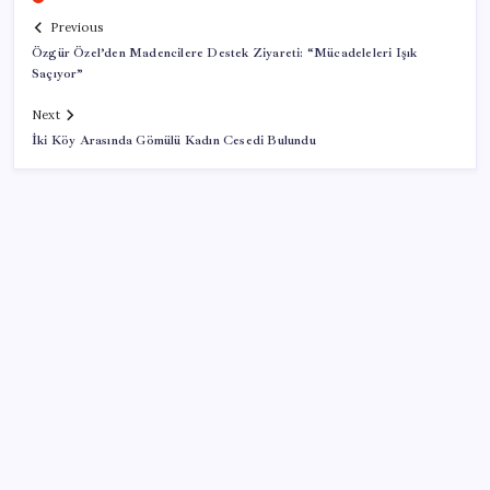
Previous
Özgür Özel’den Madencilere Destek Ziyareti: “Mücadeleleri Işık
Saçıyor”
Next
İki Köy Arasında Gömülü Kadın Cesedi Bulundu
SON YAZILAR
Resmi Gazete’de bugün (08.08.2026)
Sürekli maddi sorun yaşayan insanların beyni daha
çabuk yaşlanabiliyor: ‘Beyin de yoruluyor’