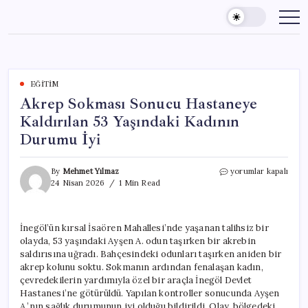
Skip
to
content
EĞITIM
Akrep Sokması Sonucu Hastaneye
Kaldırılan 53 Yaşındaki Kadının
Durumu İyi
Akrep
By
Mehmet Yılmaz
yorumlar kapalı
Sokması
24 Nisan 2026
1 Min Read
Sonucu
Hastaneye
Kaldırılan
İnegöl’ün kırsal İsaören Mahallesi’nde yaşanan talihsiz bir
53
olayda, 53 yaşındaki Ayşen A. odun taşırken bir akrebin
Yaşındaki
Kadının
saldırısına uğradı. Bahçesindeki odunları taşırken aniden bir
Durumu
akrep kolunu soktu. Sokmanın ardından fenalaşan kadın,
İyi
çevredekilerin yardımıyla özel bir araçla İnegöl Devlet
için
Hastanesi’ne götürüldü. Yapılan kontroller sonucunda Ayşen
A.’nın sağlık durumunun iyi olduğu bildirildi. Olay, bölgedeki