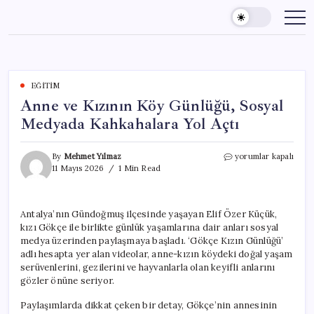
Skip
to
content
EĞITIM
Anne ve Kızının Köy Günlüğü, Sosyal
Medyada Kahkahalara Yol Açtı
Anne
By
Mehmet Yılmaz
yorumlar kapalı
ve
11 Mayıs 2026
1 Min Read
Kızının
Köy
Günlüğü,
Antalya’nın Gündoğmuş ilçesinde yaşayan Elif Özer Küçük,
Sosyal
kızı Gökçe ile birlikte günlük yaşamlarına dair anları sosyal
Medyada
Kahkahalara
medya üzerinden paylaşmaya başladı. ‘Gökçe Kızın Günlüğü’
Yol
adlı hesapta yer alan videolar, anne-kızın köydeki doğal yaşam
Açtı
serüvenlerini, gezilerini ve hayvanlarla olan keyifli anlarını
için
gözler önüne seriyor.
Paylaşımlarda dikkat çeken bir detay, Gökçe’nin annesinin