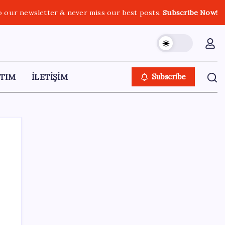
o our newsletter & never miss our best posts.
Subscribe Now!
TIM
İLETİŞİM
Subscribe
SON YAZILAR
Kongo’dan piyasaları sallayacak karar: Bakır
ve kobalt ihracatı durduruldu