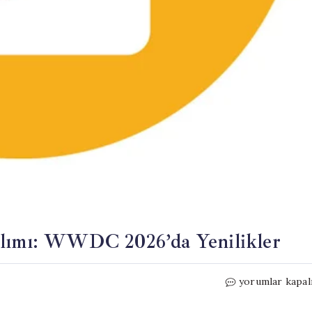
ılımı: WWDC 2026’da Yenilikler
Apple’dan
yorumlar kapal
Yerel
Yapay