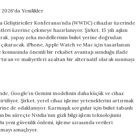
Zeka
Atılımı:
WWDC
a Geliştiriciler Konferansı’nda (WWDC) cihazlar üzerinde
2026’da
leri üzerine çekmeye hazırlanıyor. Şirket, 15 yılı aşkın
Yenilikler
lanarak, yapay zeka modellerinin bulut yerine doğrudan
için
a çıkaracak. iPhone, Apple Watch ve Mac için tasarlanan
me konusunda önemli bir rekabet avantajı sunduğu ifade
artıran ve maliyetleri azaltan bir alternatif olarak sunmayı
yesinde, Google’ın Gemini modelinin daha küçük ve cihaz
irtiliyor. Şirket, yerel cihaz işleme yeteneklerini artırmak
rine de odaklanıyor. Karmaşık sorgular için bulut tabanlı
bu süreçte Nvidia’nın gizli bilgi işlem teknolojisini
u yeni güvenlik önlemi, işleme sırasında verileri
lamayı amaçlıyor.