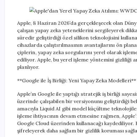
Apple, 8 Haziran 2026’da gerçekleşecek olan Düny
çalışan yapay zeka yeteneklerini sergileyerek dikkat
süredir geliştirdiği özel silikon teknolojisini kul
cihazlarda çalıştırılmasının avantajlarını ön plan
çiplerin, yapay zeka sorgularını yerel olarak işle
ediliyor. Apple, bu yerel işleme yöntemini gizliliği 
planlıyor.
**Google ile İş Birliği: Yeni Yapay Zeka Modelleri**
Apple’ın Google ile yaptığı stratejik iş birliği sa
üzerinde çalışabilen bir versiyonunu geliştirdiği bel
amacıyla Liquid AI gibi model küçültme teknolojile
işleme ihtiyacının devam etmesine rağmen, Apple’ın 
Google Cloud üzerinden kullanacağı kaydediliyor. B
şifreleyerek daha sağlam bir gizlilik koruması sağ