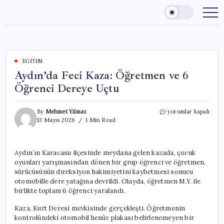
Skip
to
content
EĞITIM
Aydın’da Feci Kaza: Öğretmen ve 6
Öğrenci Dereye Uçtu
Aydın’da
By
Mehmet Yılmaz
yorumlar kapalı
Feci
13 Mayıs 2026
1 Min Read
Kaza:
Öğretmen
ve
Aydın’ın Karacasu ilçesinde meydana gelen kazada, çocuk
6
oyunları yarışmasından dönen bir grup öğrenci ve öğretmen,
Öğrenci
Dereye
sürücüsünün direksiyon hakimiyetini kaybetmesi sonucu
Uçtu
otomobille dere yatağına devrildi. Olayda, öğretmen M.Y. ile
için
birlikte toplam 6 öğrenci yaralandı.
Kaza, Kurt Deresi mevkisinde gerçekleşti. Öğretmenin
kontrolündeki otomobil henüz plakası belirlenemeyen bir