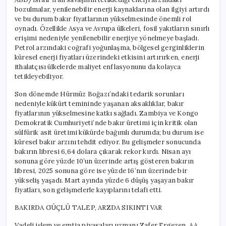
bozulmalar, yenilenebilir enerji kaynaklarına olan ilgiyi artırdı
ve bu durum bakır fiyatlarının yükselmesinde önemli rol
oynadı. Özellikle Asya ve Avrupa ülkeleri, fosil yakıtların sınırlı
erişimi nedeniyle yenilenebilir enerjiye yönelmeye başladı.
Petrol arzındaki coğrafi yoğunlaşma, bölgesel gerginliklerin
küresel enerji fiyatları üzerindeki etkisini artırırken, enerji
ithalatçısı ülkelerde maliyet enflasyonunu da kolayca
tetikleyebiliyor.
Son dönemde Hürmüz Boğazı’ndaki tedarik sorunları
nedeniyle kükürt temininde yaşanan aksaklıklar, bakır
fiyatlarının yükselmesine katkı sağladı. Zambiya ve Kongo
Demokratik Cumhuriyeti’nde bakır üretimi için kritik olan
sülfürik asit üretimi kükürde bağımlı durumda; bu durum ise
küresel bakır arzını tehdit ediyor. Bu gelişmeler sonucunda
bakırın libresi 6,64 dolara çıkarak rekor kırdı. Nisan ayı
sonuna göre yüzde 10’un üzerinde artış gösteren bakırın
libresi, 2025 sonuna göre ise yüzde 16’nın üzerinde bir
yükseliş yaşadı. Mart ayında yüzde 6 düşüş yaşayan bakır
fiyatları, son gelişmelerle kayıplarını telafi etti.
BAKIRDA GÜÇLÜ TALEP, ARZDA SIKINTI VAR
Vadeli işlem ve emtia piyasaları uzmanı Zafer Ergezen, AA