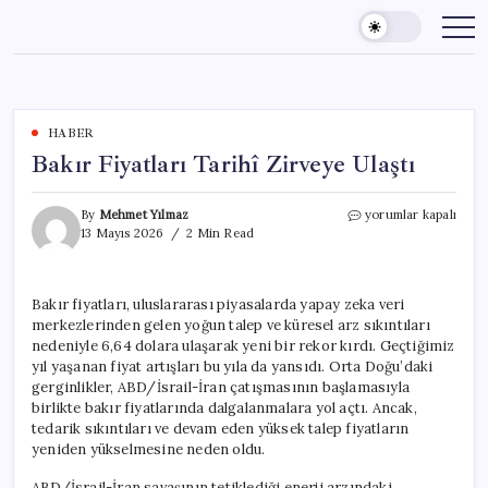
Skip
to
content
HABER
Bakır Fiyatları Tarihî Zirveye Ulaştı
Bakır
By
Mehmet Yılmaz
yorumlar kapalı
Fiyatları
13 Mayıs 2026
2 Min Read
Tarihî
Zirveye
Ulaştı
Bakır fiyatları, uluslararası piyasalarda yapay zeka veri
için
merkezlerinden gelen yoğun talep ve küresel arz sıkıntıları
nedeniyle 6,64 dolara ulaşarak yeni bir rekor kırdı. Geçtiğimiz
yıl yaşanan fiyat artışları bu yıla da yansıdı. Orta Doğu’daki
gerginlikler, ABD/İsrail-İran çatışmasının başlamasıyla
birlikte bakır fiyatlarında dalgalanmalara yol açtı. Ancak,
tedarik sıkıntıları ve devam eden yüksek talep fiyatların
yeniden yükselmesine neden oldu.
ABD/İsrail-İran savaşının tetiklediği enerji arzındaki