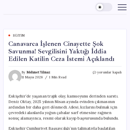
Skip
to
content
EĞITIM
Canavarca İşlenen Cinayette Şok
Savunma! Sevgilisini Yaktığı İddia
Edilen Katilin Ceza İstemi Açıklandı
Canavarca
By
Mehmet Yılmaz
yorumlar kapalı
İşlenen
11 Mayıs 2026
1 Min Read
Cinayette
Şok
Savunma!
Eskişehir’de yaşanan trajik olay, kamuoyunu derinden sarstı.
Sevgilisini
Deniz Oktay, 2025 yılının Nisan ayında evinden çıkmasının
Yaktığı
İddia
ardından bir daha geri dönmedi. Ailesi, kızlarını bulmak için
Edilen
çevredeki alanlarda yoğun çabalar sarf etmesine rağmen
Katilin
sonuç alamayınca, resmi olarak kayıp başvurusunda bulundu.
Ceza
İstemi
Eskişehir Cumhuriyet Başsavcılığı’nın talimatıyla başlatılan