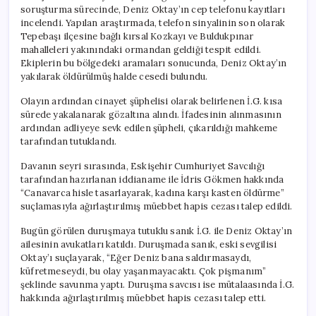
Açıklandı
soruşturma sürecinde, Deniz Oktay’ın cep telefonu kayıtları
için
incelendi. Yapılan araştırmada, telefon sinyalinin son olarak
Tepebaşı ilçesine bağlı kırsal Kozkayı ve Buldukpınar
mahalleleri yakınındaki ormandan geldiği tespit edildi.
Ekiplerin bu bölgedeki aramaları sonucunda, Deniz Oktay’ın
yakılarak öldürülmüş halde cesedi bulundu.
Olayın ardından cinayet şüphelisi olarak belirlenen İ.G. kısa
sürede yakalanarak gözaltına alındı. İfadesinin alınmasının
ardından adliyeye sevk edilen şüpheli, çıkarıldığı mahkeme
tarafından tutuklandı.
Davanın seyri sırasında, Eskişehir Cumhuriyet Savcılığı
tarafından hazırlanan iddianame ile İdris Gökmen hakkında
“Canavarca hisle tasarlayarak, kadına karşı kasten öldürme”
suçlamasıyla ağırlaştırılmış müebbet hapis cezası talep edildi.
Bugün görülen duruşmaya tutuklu sanık İ.G. ile Deniz Oktay’ın
ailesinin avukatları katıldı. Duruşmada sanık, eski sevgilisi
Oktay’ı suçlayarak, “Eğer Deniz bana saldırmasaydı,
küfretmeseydi, bu olay yaşanmayacaktı. Çok pişmanım”
şeklinde savunma yaptı. Duruşma savcısı ise mütalaasında İ.G.
hakkında ağırlaştırılmış müebbet hapis cezası talep etti.