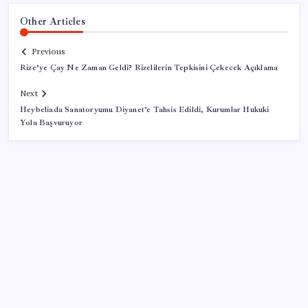
Other Articles
Previous
Rize’ye Çay Ne Zaman Geldi? Rizelilerin Tepkisini Çekecek Açıklama
Next
Heybeliada Sanatoryumu Diyanet’e Tahsis Edildi, Kurumlar Hukuki
Yola Başvuruyor
SON YAZILAR
Resmi Gazete’de bugün (08.08.2026)