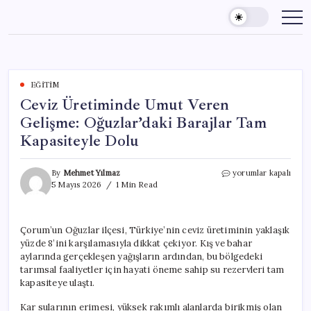
Skip
to
content
EĞITIM
Ceviz Üretiminde Umut Veren
Gelişme: Oğuzlar’daki Barajlar Tam
Kapasiteyle Dolu
Ceviz
By
Mehmet Yılmaz
yorumlar kapalı
Üretiminde
5 Mayıs 2026
1 Min Read
Umut
Veren
Gelişme:
Çorum’un Oğuzlar ilçesi, Türkiye’nin ceviz üretiminin yaklaşık
Oğuzlar’daki
yüzde 8’ini karşılamasıyla dikkat çekiyor. Kış ve bahar
Barajlar
Tam
aylarında gerçekleşen yağışların ardından, bu bölgedeki
Kapasiteyle
tarımsal faaliyetler için hayati öneme sahip su rezervleri tam
Dolu
kapasiteye ulaştı.
için
Kar sularının erimesi, yüksek rakımlı alanlarda birikmiş olan