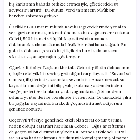
kış karlarının baharla birlikte erimesiyle, göletlerdeki su
seviyesini artırdı. Bu durum, yerel tarım için büyük bir
bereket anlamına geliyor.
Özellikle 1700 metre rakımlı Kavak Dağı eteklerinde yer alan
ve Oğuzlar tarımı için kritik öneme sahip Yağmurdere Sulama
Göleti, 500 bin metreküplük kapasitesini tamamen
doldurarak, sulama alanında büyük bir rahatlama sağladı. Bu
göletin dolması, çevredeki çiftçilerin bu yıl sulama suyu
sıkıntısı yaşamayacağını gösteriyor.
Oğuzlar Belediye Başkanı Mustafa Cebeci, göletin dolmasının
çiftçilere büyük bir sevinç getirdiğini vurgulayarak, “Suyun bol
olması çiftçilerimiz açısından sevindirici. Ancak mevcut su
kaynaklarının değerini bilip, vahşi sulama yöntemlerinden
vazgeçmeleri ve damlama ya da yağmurlama gibi modern
sulama yöntemlerine yönelmeleri önemlidir. Önümüzdeki yılın
bu yağışlar sayesinde bereketli geçmesini umut ediyorum”
şeklinde konuştu.
Geçen yıl Türkiye genelinde etkili olan zirai donun tarıma
neden olduğu zararları hatırlatan Cebeci, “Oğuzlar çiftçimiz
de geçen yıl bu durumdan yüzde 100 oranda etkilendi. Bu yıl
ise şu ana kadar olumsuz bir durumla karşılaşmamış olmamız