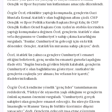
Gençlik ve Spor Bayramı’nın kutlanması amacıyla düzenlendi.
Özgür Özel, etkinlikte yaptığı konuşmada, gençlerin Gazi
Mustafa Kemal Atatürk’e olan bağlılığının altını çizdi. CHP
Gençlik ve Spor Politika Kurulu Başkanı Sevgi Kılıç ile CHP
Gençlik Kolları Genel Başkanı Cem Aydın’ın otobüs üzerinden
yaptığı konuşmalara değinen Özel, gençlerin Atatürk’e olan
vefa duygusunu ve Cumhuriyet’e sahip çıkma kararlılığını
vurguladı. “Bunlar, Cumhuriyet’in geleceği için en kritik
dönemler. Gençler, Atatürk’ün mirasına sahip çıkıyor,” dedi.
Özel, Atatürk’ün yalnızca gençlere Cumhuriyet’i emanet
ettiğini belirterek, genç neslin bu emaneti gururla taşıdığını
ifade etti. “Bugün burada görülen büyük kalabalık, gençlerin
Cumhuriyet’e olan bağlılıklarını gösteriyor. Anıtkabir’de
gençlerin coşkuyla yer alması, bu vefanın bir işareti,”
ifadelerini kullandı.
Özgür Özel, kendisine yönelik “genç lider” tanımlamasını
reddederek, Türkiye’de siyasetin yaşlı olduğunu ve gençlerin
önünü açmanın önemini vurguladı. “Cumhuriyeti, gerçek
sahipleri olan gençlere emanet edeceğiz. Bu süreçte Ekrem
İmamoğlu ve Mansur Yavaş ile birlikte üzerimize düşeni
yapacağız,” dedi. Gençlerin geleceği inşa etme görevinin