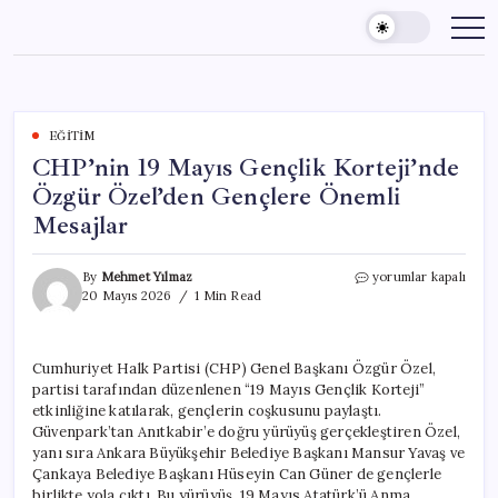
Skip
to
content
EĞITIM
CHP’nin 19 Mayıs Gençlik Korteji’nde
Özgür Özel’den Gençlere Önemli
Mesajlar
CHP’nin
By
Mehmet Yılmaz
yorumlar kapalı
19
20 Mayıs 2026
1 Min Read
Mayıs
Gençlik
Korteji’nde
Cumhuriyet Halk Partisi (CHP) Genel Başkanı Özgür Özel,
Özgür
partisi tarafından düzenlenen “19 Mayıs Gençlik Korteji”
Özel’den
Gençlere
etkinliğine katılarak, gençlerin coşkusunu paylaştı.
Önemli
Güvenpark’tan Anıtkabir’e doğru yürüyüş gerçekleştiren Özel,
Mesajlar
yanı sıra Ankara Büyükşehir Belediye Başkanı Mansur Yavaş ve
için
Çankaya Belediye Başkanı Hüseyin Can Güner de gençlerle
birlikte yola çıktı. Bu yürüyüş, 19 Mayıs Atatürk’ü Anma,