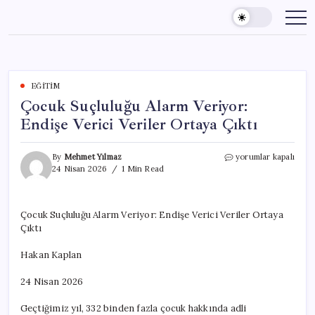
Skip
to
content
EĞITIM
Çocuk Suçluluğu Alarm Veriyor:
Endişe Verici Veriler Ortaya Çıktı
Çocuk
By
Mehmet Yılmaz
yorumlar kapalı
Suçluluğu
24 Nisan 2026
1 Min Read
Alarm
Veriyor:
Endişe
Çocuk Suçluluğu Alarm Veriyor: Endişe Verici Veriler Ortaya
Verici
Çıktı
Veriler
Ortaya
Çıktı
Hakan Kaplan
için
24 Nisan 2026
Geçtiğimiz yıl, 332 binden fazla çocuk hakkında adli