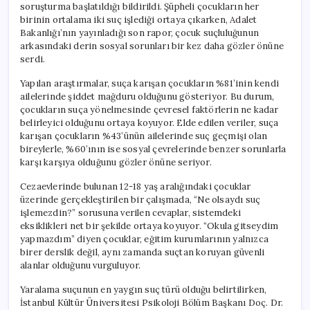
soruşturma başlatıldığı bildirildi. Şüpheli çocukların her
birinin ortalama iki suç işlediği ortaya çıkarken, Adalet
Bakanlığı’nın yayınladığı son rapor, çocuk suçluluğunun
arkasındaki derin sosyal sorunları bir kez daha gözler önüne
serdi.
Yapılan araştırmalar, suça karışan çocukların %81’inin kendi
ailelerinde şiddet mağduru olduğunu gösteriyor. Bu durum,
çocukların suça yönelmesinde çevresel faktörlerin ne kadar
belirleyici olduğunu ortaya koyuyor. Elde edilen veriler, suça
karışan çocukların %43’ünün ailelerinde suç geçmişi olan
bireylerle, %60’ının ise sosyal çevrelerinde benzer sorunlarla
karşı karşıya olduğunu gözler önüne seriyor.
Cezaevlerinde bulunan 12-18 yaş aralığındaki çocuklar
üzerinde gerçekleştirilen bir çalışmada, “Ne olsaydı suç
işlemezdin?” sorusuna verilen cevaplar, sistemdeki
eksiklikleri net bir şekilde ortaya koyuyor. “Okula gitseydim
yapmazdım” diyen çocuklar, eğitim kurumlarının yalnızca
birer derslik değil, aynı zamanda suçtan koruyan güvenli
alanlar olduğunu vurguluyor.
Yaralama suçunun en yaygın suç türü olduğu belirtilirken,
İstanbul Kültür Üniversitesi Psikoloji Bölüm Başkanı Doç. Dr.