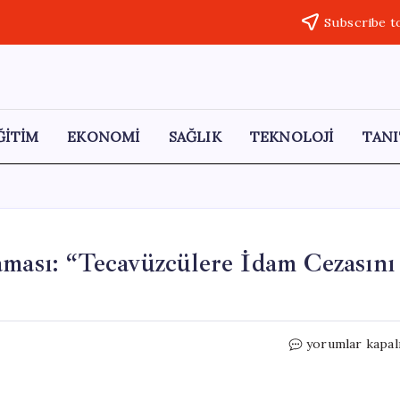
Subscribe t
ĞİTİM
EKONOMİ
SAĞLIK
TEKNOLOJİ
TANI
aması: “Tecavüzcülere İdam Cezasını
Destici’den
yorumlar kapal
Çarpıcı
İdam
Açıklaması: