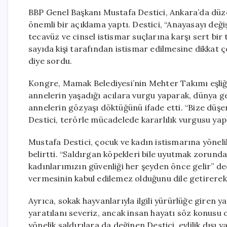
BBP Genel Başkanı Mustafa Destici, Ankara’da düzen
önemli bir açıklama yaptı. Destici, “Anayasayı deği
tecavüz ve cinsel istismar suçlarına karşı sert bir
sayıda kişi tarafından istismar edilmesine dikkat 
diye sordu.
Kongre, Mamak Belediyesi’nin Mehter Takımı eşliği
annelerin yaşadığı acılara vurgu yaparak, dünya ge
annelerin gözyaşı döktüğünü ifade etti. “Bize düş
Destici, terörle mücadelede kararlılık vurgusu yap
Mustafa Destici, çocuk ve kadın istismarına yönel
belirtti. “Saldırgan köpekleri bile uyutmak zorund
kadınlarımızın güvenliği her şeyden önce gelir” ded
vermesinin kabul edilemez olduğunu dile getirerek,
Ayrıca, sokak hayvanlarıyla ilgili yürürlüğe giren ya
yaratılanı severiz, ancak insan hayatı söz konusu o
yönelik saldırılara da değinen Destici, evlilik dışı