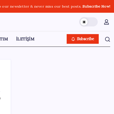
o our newsletter & never miss our best posts.
Subscribe Now!
TIM
İLETİŞİM
Subscribe
SON YAZILAR
ı
TL ile dış ticaret hacmi 900 milyar lirayı
aştı