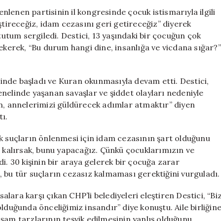
“Tecavüzcülere
lenen partisinin il kongresinde çocuk istismarıyla ilgili
İdam
ştireceğiz, idam cezasını geri getireceğiz” diyerek
Cezasını
 tutum sergiledi. Destici, 13 yaşındaki bir çocuğun çok
Getireceğiz”
çekerek, “Bu durum hangi dine, insanlığa ve vicdana sığar?”
için
nde başladı ve Kuran okunmasıyla devam etti. Destici,
nelinde yaşanan savaşlar ve şiddet olayları nedeniyle
en, annelerimizi güldürecek adımlar atmaktır” diyen
tı.
ik suçların önlenmesi için idam cezasının şart olduğunu
a kalırsak, bunu yapacağız. Çünkü çocuklarımızın ve
i. 30 kişinin bir araya gelerek bir çocuğa zarar
 bu tür suçların cezasız kalmaması gerektiğini vurguladı.
salara karşı çıkan CHP’li belediyeleri eleştiren Destici, “Bi
lduğunda önceliğimiz insandır” diye konuştu. Aile birliğin
 yaşam tarzlarının teşvik edilmesinin yanlış olduğunu