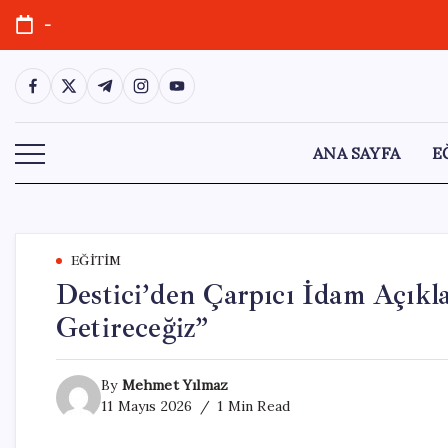
Skip
-
to
content
https://www.facebook.com/
https://twitter.com/
https://t.me/
https://www.instagram.com/
https://youtube.com/
ANA SAYFA
E
EĞITIM
Destici’den Çarpıcı İdam Açıkl
Getireceğiz”
By
Mehmet Yılmaz
11 Mayıs 2026
1 Min Read