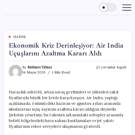
Skip
to
content
HABER
Ekonomik Kriz Derinleşiyor: Air India
Uçuşlarını Azaltma Kararı Aldı
Ekonomik
By
Mehmet Yılmaz
yorumlar kapalı
Kriz
14 Mayıs 2026
1 Min Read
Derinleşiyor:
Air
India
Havacılık sektörü, artan savaş gerilimleri ve yükselen yakıt
Uçuşlarını
fiyatlarıyla büyük bir krizle karşı karşıya. Air India, yaptığı
Azaltma
Kararı
açıklamada, önümüzdeki haziran ve ağustos ayları arasında
Aldı
uluslararası uçuş sayısını azaltma kararı aldığını duyurdu.
için
Şirketin yönetimi, bu önlemin arkasındaki sebepler arasında
belirli bölgelerdeki hava sahası kısıtlamaları ve jet yakıtı
fiyatlarının rekor seviyelere ulaşmasını gösterdi.