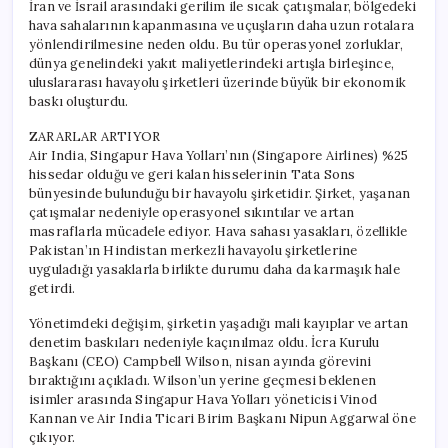
İran ve İsrail arasındaki gerilim ile sıcak çatışmalar, bölgedeki
hava sahalarının kapanmasına ve uçuşların daha uzun rotalara
yönlendirilmesine neden oldu. Bu tür operasyonel zorluklar,
dünya genelindeki yakıt maliyetlerindeki artışla birleşince,
uluslararası havayolu şirketleri üzerinde büyük bir ekonomik
baskı oluşturdu.
ZARARLAR ARTIYOR
Air India, Singapur Hava Yolları’nın (Singapore Airlines) %25
hissedar olduğu ve geri kalan hisselerinin Tata Sons
bünyesinde bulunduğu bir havayolu şirketidir. Şirket, yaşanan
çatışmalar nedeniyle operasyonel sıkıntılar ve artan
masraflarla mücadele ediyor. Hava sahası yasakları, özellikle
Pakistan’ın Hindistan merkezli havayolu şirketlerine
uyguladığı yasaklarla birlikte durumu daha da karmaşık hale
getirdi.
Yönetimdeki değişim, şirketin yaşadığı mali kayıplar ve artan
denetim baskıları nedeniyle kaçınılmaz oldu. İcra Kurulu
Başkanı (CEO) Campbell Wilson, nisan ayında görevini
bıraktığını açıkladı. Wilson’un yerine geçmesi beklenen
isimler arasında Singapur Hava Yolları yöneticisi Vinod
Kannan ve Air India Ticari Birim Başkanı Nipun Aggarwal öne
çıkıyor.