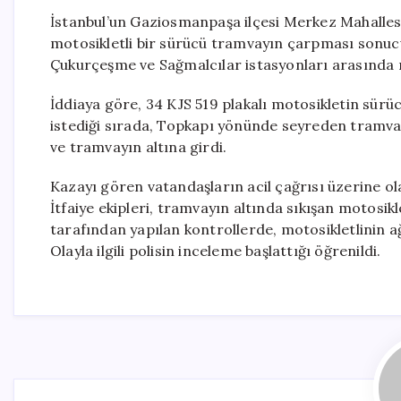
İstanbul’un Gaziosmanpaşa ilçesi Merkez Mahallesi
motosikletli bir sürücü tramvayın çarpması sonuc
Çukurçeşme ve Sağmalcılar istasyonları arasında
İddiaya göre, 34 KJS 519 plakalı motosikletin sür
istediği sırada, Topkapı yönünde seyreden tramvay
ve tramvayın altına girdi.
Kazayı gören vatandaşların acil çağrısı üzerine olay 
İtfaiye ekipleri, tramvayın altında sıkışan motosikl
tarafından yapılan kontrollerde, motosikletlinin ağ
Olayla ilgili polisin inceleme başlattığı öğrenildi.