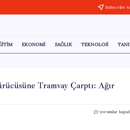
Subscribe t
ĞİTİM
EKONOMİ
SAĞLIK
TEKNOLOJİ
TANI
ürücüsüne Tramvay Çarptı: Ağır
Gaziosmanpaşa
yorumlar kapal
Motosiklet
Sürücüsüne
Tramvay