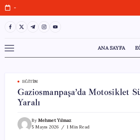
Skip
-
to
content
https://www.facebook.com/
https://twitter.com/
https://t.me/
https://www.instagram.com/
https://youtube.com/
ANA SAYFA
E
EĞITIM
Gaziosmanpaşa’da Motosiklet S
Yaralı
By
Mehmet Yılmaz
5 Mayıs 2026
1 Min Read