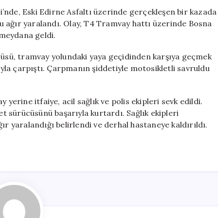
Çarptı:
’nde, Eski Edirne Asfaltı üzerinde gerçekleşen bir kazada
Ağır
u ağır yaralandı. Olay, T4 Tramvay hattı üzerinde Bosna
Yaralı
 meydana geldi.
için
ücüsü, tramvay yolundaki yaya geçidinden karşıya geçmek
la çarpıştı. Çarpmanın şiddetiyle motosikletli savruldu
yerine itfaiye, acil sağlık ve polis ekipleri sevk edildi.
et sürücüsünü başarıyla kurtardı. Sağlık ekipleri
ır yaralandığı belirlendi ve derhal hastaneye kaldırıldı.