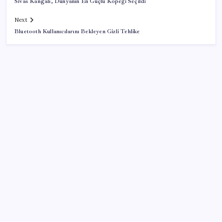
Sivas Kangalı, Dünyanın En Güçlü Köpeği Seçildi
Next
Bluetooth Kullanıcılarını Bekleyen Gizli Tehlike
SON YAZILAR
Resmi Gazete’de bugün (08.08.2026)
Sürekli maddi sorun yaşayan insanların beyni daha
çabuk yaşlanabiliyor: ‘Beyin de yoruluyor’
ABD, İran bağlantılı kripto para borsasına yaptırım
uyguladı