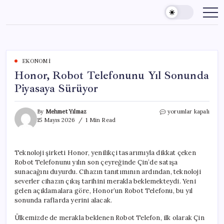
Skip
to
content
EKONOMI
Honor, Robot Telefonunu Yıl Sonunda
Piyasaya Sürüyor
Honor,
By
Mehmet Yılmaz
yorumlar kapalı
Robot
15 Mayıs 2026
1 Min Read
Telefonunu
Yıl
Sonunda
Teknoloji şirketi Honor, yenilikçi tasarımıyla dikkat çeken
Piyasaya
Robot Telefonunu yılın son çeyreğinde Çin’de satışa
Sürüyor
için
sunacağını duyurdu. Cihazın tanıtımının ardından, teknoloji
severler cihazın çıkış tarihini merakla beklemekteydi. Yeni
gelen açıklamalara göre, Honor’un Robot Telefonu, bu yıl
sonunda raflarda yerini alacak.
Ülkemizde de merakla beklenen Robot Telefon, ilk olarak Çin