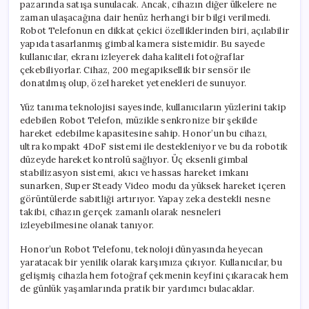
pazarında satışa sunulacak. Ancak, cihazın diğer ülkelere ne
zaman ulaşacağına dair henüz herhangi bir bilgi verilmedi.
Robot Telefonun en dikkat çekici özelliklerinden biri, açılabilir
yapıda tasarlanmış gimbal kamera sistemidir. Bu sayede
kullanıcılar, ekranı izleyerek daha kaliteli fotoğraflar
çekebiliyorlar. Cihaz, 200 megapiksellik bir sensör ile
donatılmış olup, özel hareket yetenekleri de sunuyor.
Yüz tanıma teknolojisi sayesinde, kullanıcıların yüzlerini takip
edebilen Robot Telefon, müzikle senkronize bir şekilde
hareket edebilme kapasitesine sahip. Honor’un bu cihazı,
ultra kompakt 4DoF sistemi ile destekleniyor ve bu da robotik
düzeyde hareket kontrolü sağlıyor. Üç eksenli gimbal
stabilizasyon sistemi, akıcı ve hassas hareket imkanı
sunarken, Super Steady Video modu da yüksek hareket içeren
görüntülerde sabitliği artırıyor. Yapay zeka destekli nesne
takibi, cihazın gerçek zamanlı olarak nesneleri
izleyebilmesine olanak tanıyor.
Honor’un Robot Telefonu, teknoloji dünyasında heyecan
yaratacak bir yenilik olarak karşımıza çıkıyor. Kullanıcılar, bu
gelişmiş cihazla hem fotoğraf çekmenin keyfini çıkaracak hem
de günlük yaşamlarında pratik bir yardımcı bulacaklar.