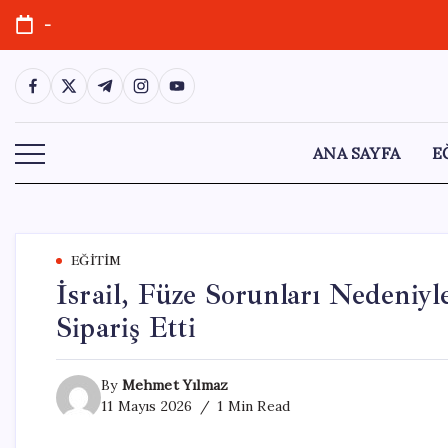
Skip
-
to
content
https://www.facebook.com/
https://twitter.com/
https://t.me/
https://www.instagram.com/
https://youtube.com/
ANA SAYFA
E
EĞITIM
İsrail, Füze Sorunları Nedeniyl
Sipariş Etti
By
Mehmet Yılmaz
11 Mayıs 2026
1 Min Read