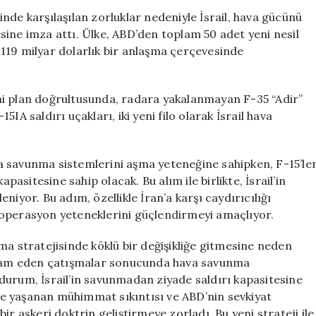
25
nde karşılaşılan zorluklar nedeniyle İsrail, hava gücünü
F-
sine imza attı. Ülke, ABD’den toplam 50 adet yeni nesil
16
, 119 milyar dolarlık bir anlaşma çerçevesinde
ve
25
F-
ni plan doğrultusunda, radara yakalanmayan F-35 “Adir”
35
IA saldırı uçakları, iki yeni filo olarak İsrail hava
Savaş
Uçağı
Sipariş
Etti
ava savunma sistemlerini aşma yeteneğine sahipken, F-15’le
için
pasitesine sahip olacak. Bu alım ile birlikte, İsrail’in
niyor. Bu adım, özellikle İran’a karşı caydırıcılığı
 operasyon yeteneklerini güçlendirmeyi amaçlıyor.
ma stratejisinde köklü bir değişikliğe gitmesine neden
devam eden çatışmalar sonucunda hava savunma
u durum, İsrail’in savunmadan ziyade saldırı kapasitesine
e yaşanan mühimmat sıkıntısı ve ABD’nin sevkiyat
ir askeri doktrin geliştirmeye zorladı. Bu yeni strateji ile