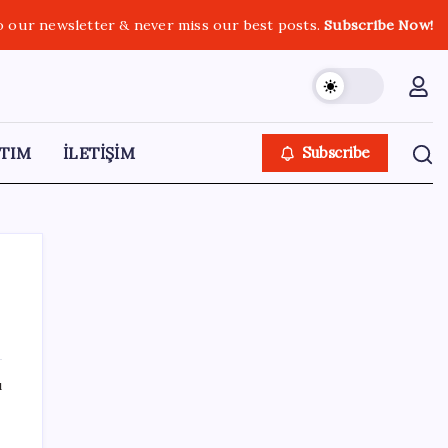
o our newsletter & never miss our best posts.
Subscribe Now!
TIM
İLETİŞİM
Subscribe
SON YAZILAR
ı
Kongo’dan piyasaları sallayacak karar: Bakır
ve kobalt ihracatı durduruldu