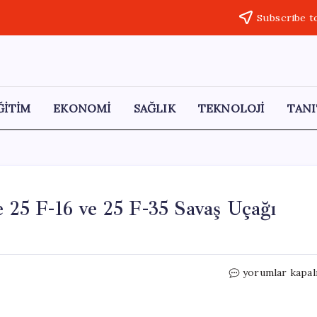
Subscribe t
ĞİTİM
EKONOMİ
SAĞLIK
TEKNOLOJİ
TANI
e 25 F-16 ve 25 F-35 Savaş Uçağı
İsrail,
yorumlar kapal
Füze
Sorunları
Nedeniyle