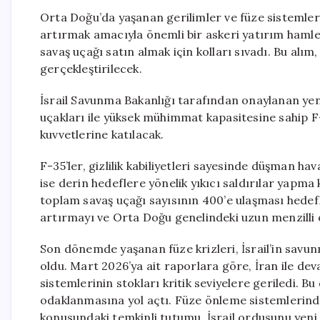
Orta Doğu’da yaşanan gerilimler ve füze sistemleri
artırmak amacıyla önemli bir askeri yatırım hamle
savaş uçağı satın almak için kolları sıvadı. Bu alım
gerçekleştirilecek.
İsrail Savunma Bakanlığı tarafından onaylanan ye
uçakları ile yüksek mühimmat kapasitesine sahip F-15
kuvvetlerine katılacak.
F-35’ler, gizlilik kabiliyetleri sayesinde düşman h
ise derin hedeflere yönelik yıkıcı saldırılar yapma ka
toplam savaş uçağı sayısının 400’e ulaşması hedefle
artırmayı ve Orta Doğu genelindeki uzun menzilli
Son dönemde yaşanan füze krizleri, İsrail’in savun
oldu. Mart 2026’ya ait raporlara göre, İran ile 
sistemlerinin stokları kritik seviyelere geriledi. B
odaklanmasına yol açtı. Füze önleme sistemlerind
konusundaki temkinli tutumu, İsrail ordusunu yeni b