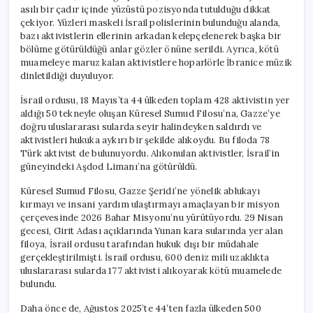
asılı bir çadır içinde yüzüstü pozisyonda tutulduğu dikkat
çekiyor. Yüzleri maskeli İsrail polislerinin bulunduğu alanda,
bazı aktivistlerin ellerinin arkadan kelepçelenerek başka bir
bölüme götürüldüğü anlar gözler önüne serildi. Ayrıca, kötü
muameleye maruz kalan aktivistlere hoparlörle İbranice müzik
dinletildiği duyuluyor.
İsrail ordusu, 18 Mayıs’ta 44 ülkeden toplam 428 aktivistin yer
aldığı 50 tekneyle oluşan Küresel Sumud Filosu’na, Gazze’ye
doğru uluslararası sularda seyir halindeyken saldırdı ve
aktivistleri hukuka aykırı bir şekilde alıkoydu. Bu filoda 78
Türk aktivist de bulunuyordu. Alıkonulan aktivistler, İsrail’in
güneyindeki Aşdod Limanı’na götürüldü.
Küresel Sumud Filosu, Gazze Şeridi’ne yönelik ablukayı
kırmayı ve insani yardım ulaştırmayı amaçlayan bir misyon
çerçevesinde 2026 Bahar Misyonu’nu yürütüyordu. 29 Nisan
gecesi, Girit Adası açıklarında Yunan kara sularında yer alan
filoya, İsrail ordusu tarafından hukuk dışı bir müdahale
gerçekleştirilmişti. İsrail ordusu, 600 deniz mili uzaklıkta
uluslararası sularda 177 aktivisti alıkoyarak kötü muamelede
bulundu.
Daha önce de, Ağustos 2025’te 44’ten fazla ülkeden 500