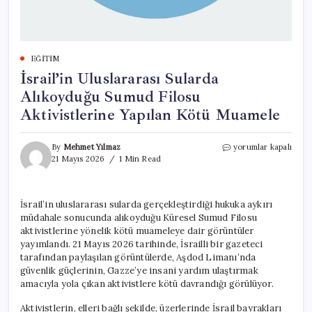
EĞITIM
İsrail’in Uluslararası Sularda
Alıkoyduğu Sumud Filosu
Aktivistlerine Yapılan Kötü Muamele
İsrail’in
By
Mehmet Yılmaz
yorumlar kapalı
Uluslararası
21 Mayıs 2026
1 Min Read
Sularda
Alıkoyduğu
Sumud
İsrail’in uluslararası sularda gerçekleştirdiği hukuka aykırı
Filosu
müdahale sonucunda alıkoyduğu Küresel Sumud Filosu
Aktivistlerine
Yapılan
aktivistlerine yönelik kötü muameleye dair görüntüler
Kötü
yayımlandı. 21 Mayıs 2026 tarihinde, İsrailli bir gazeteci
Muamele
tarafından paylaşılan görüntülerde, Aşdod Limanı’nda
için
güvenlik güçlerinin, Gazze’ye insani yardım ulaştırmak
amacıyla yola çıkan aktivistlere kötü davrandığı görülüyor.
Aktivistlerin, elleri bağlı şekilde, üzerlerinde İsrail bayrakları