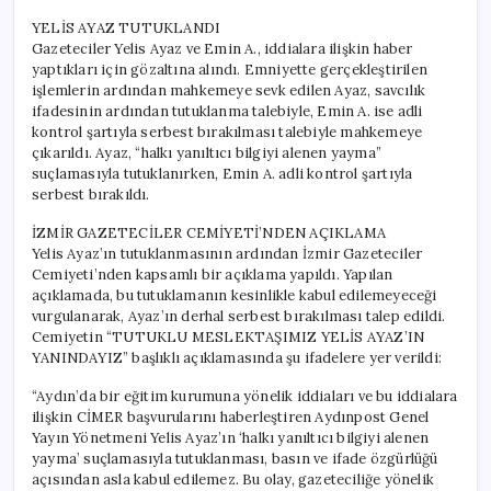
YELİS AYAZ TUTUKLANDI
Gazeteciler Yelis Ayaz ve Emin A., iddialara ilişkin haber
yaptıkları için gözaltına alındı. Emniyette gerçekleştirilen
işlemlerin ardından mahkemeye sevk edilen Ayaz, savcılık
ifadesinin ardından tutuklanma talebiyle, Emin A. ise adli
kontrol şartıyla serbest bırakılması talebiyle mahkemeye
çıkarıldı. Ayaz, “halkı yanıltıcı bilgiyi alenen yayma”
suçlamasıyla tutuklanırken, Emin A. adli kontrol şartıyla
serbest bırakıldı.
İZMİR GAZETECİLER CEMİYETİ’NDEN AÇIKLAMA
Yelis Ayaz’ın tutuklanmasının ardından İzmir Gazeteciler
Cemiyeti’nden kapsamlı bir açıklama yapıldı. Yapılan
açıklamada, bu tutuklamanın kesinlikle kabul edilemeyeceği
vurgulanarak, Ayaz’ın derhal serbest bırakılması talep edildi.
Cemiyetin “TUTUKLU MESLEKTAŞIMIZ YELİS AYAZ’IN
YANINDAYIZ” başlıklı açıklamasında şu ifadelere yer verildi:
“Aydın’da bir eğitim kurumuna yönelik iddiaları ve bu iddialara
ilişkin CİMER başvurularını haberleştiren Aydınpost Genel
Yayın Yönetmeni Yelis Ayaz’ın ‘halkı yanıltıcı bilgiyi alenen
yayma’ suçlamasıyla tutuklanması, basın ve ifade özgürlüğü
açısından asla kabul edilemez. Bu olay, gazeteciliğe yönelik