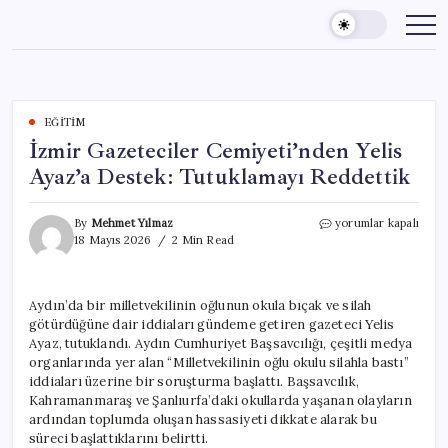
Skip
to
content
EĞITIM
İzmir Gazeteciler Cemiyeti’nden Yelis
Ayaz’a Destek: Tutuklamayı Reddettik
İzmir
By
Mehmet Yılmaz
yorumlar kapalı
Gazeteciler
18 Mayıs 2026
2 Min Read
Cemiyeti’nden
Yelis
Ayaz’a
Aydın’da bir milletvekilinin oğlunun okula bıçak ve silah
Destek:
götürdüğüne dair iddiaları gündeme getiren gazeteci Yelis
Tutuklamayı
Reddettik
Ayaz, tutuklandı. Aydın Cumhuriyet Başsavcılığı, çeşitli medya
için
organlarında yer alan “Milletvekilinin oğlu okulu silahla bastı”
iddiaları üzerine bir soruşturma başlattı. Başsavcılık,
Kahramanmaraş ve Şanlıurfa’daki okullarda yaşanan olayların
ardından toplumda oluşan hassasiyeti dikkate alarak bu
süreci başlattıklarını belirtti.