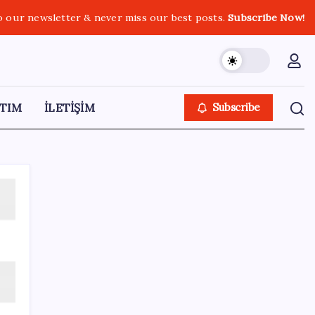
o our newsletter & never miss our best posts.
Subscribe Now!
TIM
İLETİŞİM
Subscribe
SON YAZILAR
Resmi Gazete’de bugün (08.08.2026)