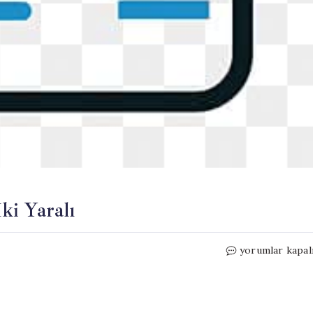
ki Yaralı
Karaman’da
yorumlar kapal
Korkutan
Yangın:
İki
Yaralı