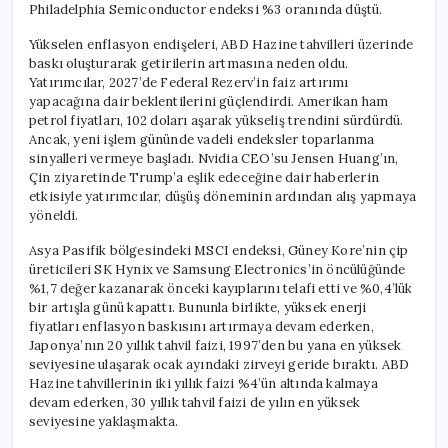
Philadelphia Semiconductor endeksi %3 oranında düştü.
Yükselen enflasyon endişeleri, ABD Hazine tahvilleri üzerinde
baskı oluşturarak getirilerin artmasına neden oldu.
Yatırımcılar, 2027’de Federal Rezerv’in faiz artırımı
yapacağına dair beklentilerini güçlendirdi. Amerikan ham
petrol fiyatları, 102 doları aşarak yükseliş trendini sürdürdü.
Ancak, yeni işlem gününde vadeli endeksler toparlanma
sinyalleri vermeye başladı. Nvidia CEO’su Jensen Huang’ın,
Çin ziyaretinde Trump’a eşlik edeceğine dair haberlerin
etkisiyle yatırımcılar, düşüş döneminin ardından alış yapmaya
yöneldi.
Asya Pasifik bölgesindeki MSCI endeksi, Güney Kore’nin çip
üreticileri SK Hynix ve Samsung Electronics’in öncülüğünde
%1,7 değer kazanarak önceki kayıplarını telafi etti ve %0,4’lük
bir artışla günü kapattı. Bununla birlikte, yüksek enerji
fiyatları enflasyon baskısını artırmaya devam ederken,
Japonya’nın 20 yıllık tahvil faizi, 1997’den bu yana en yüksek
seviyesine ulaşarak ocak ayındaki zirveyi geride bıraktı. ABD
Hazine tahvillerinin iki yıllık faizi %4’ün altında kalmaya
devam ederken, 30 yıllık tahvil faizi de yılın en yüksek
seviyesine yaklaşmakta.