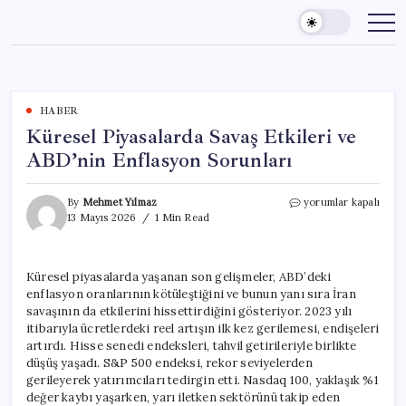
Skip
to
content
HABER
Küresel Piyasalarda Savaş Etkileri ve
ABD’nin Enflasyon Sorunları
Küresel
By
Mehmet Yılmaz
yorumlar kapalı
Piyasalarda
13 Mayıs 2026
1 Min Read
Savaş
Etkileri
ve
Küresel piyasalarda yaşanan son gelişmeler, ABD’deki
ABD’nin
enflasyon oranlarının kötüleştiğini ve bunun yanı sıra İran
Enflasyon
Sorunları
savaşının da etkilerini hissettirdiğini gösteriyor. 2023 yılı
için
itibarıyla ücretlerdeki reel artışın ilk kez gerilemesi, endişeleri
artırdı. Hisse senedi endeksleri, tahvil getirileriyle birlikte
düşüş yaşadı. S&P 500 endeksi, rekor seviyelerden
gerileyerek yatırımcıları tedirgin etti. Nasdaq 100, yaklaşık %1
değer kaybı yaşarken, yarı iletken sektörünü takip eden