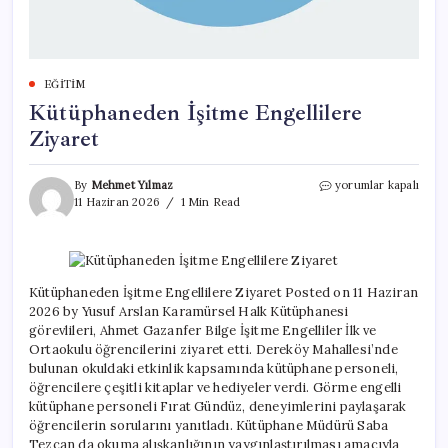
EĞITIM
Kütüphaneden İşitme Engellilere
Ziyaret
Kütüphaneden
By
Mehmet Yılmaz
yorumlar kapalı
İşitme
11 Haziran 2026
1 Min Read
Engellilere
Ziyaret
için
Kütüphaneden İşitme Engellilere Ziyaret Posted on 11 Haziran
2026 by Yusuf Arslan Karamürsel Halk Kütüphanesi
görevlileri, Ahmet Gazanfer Bilge İşitme Engelliler İlk ve
Ortaokulu öğrencilerini ziyaret etti. Dereköy Mahallesi’nde
bulunan okuldaki etkinlik kapsamında kütüphane personeli,
öğrencilere çeşitli kitaplar ve hediyeler verdi. Görme engelli
kütüphane personeli Fırat Gündüz, deneyimlerini paylaşarak
öğrencilerin sorularını yanıtladı. Kütüphane Müdürü Saba
Tezcan da okuma alışkanlığının yaygınlaştırılması amacıyla