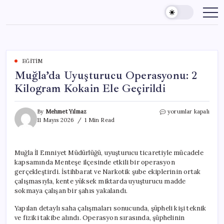
Skip
to
content
EĞITIM
Muğla’da Uyuşturucu Operasyonu: 2
Kilogram Kokain Ele Geçirildi
Muğla’da
By
Mehmet Yılmaz
yorumlar kapalı
Uyuşturucu
11 Mayıs 2026
1 Min Read
Operasyonu:
2
Kilogram
Muğla İl Emniyet Müdürlüğü, uyuşturucu ticaretiyle mücadele
Kokain
kapsamında Menteşe ilçesinde etkili bir operasyon
Ele
Geçirildi
gerçekleştirdi. İstihbarat ve Narkotik şube ekiplerinin ortak
için
çalışmasıyla, kente yüksek miktarda uyuşturucu madde
sokmaya çalışan bir şahıs yakalandı.
Yapılan detaylı saha çalışmaları sonucunda, şüpheli kişi teknik
ve fiziki takibe alındı. Operasyon sırasında, şüphelinin