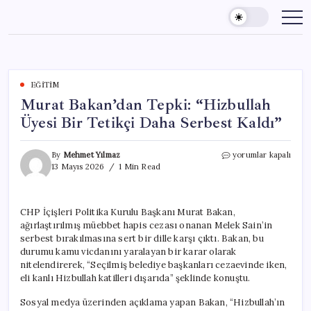
Skip
to
content
EĞITIM
Murat Bakan’dan Tepki: “Hizbullah
Üyesi Bir Tetikçi Daha Serbest Kaldı”
Murat
By
Mehmet Yılmaz
yorumlar kapalı
Bakan’dan
13 Mayıs 2026
1 Min Read
Tepki:
“Hizbullah
Üyesi
CHP İçişleri Politika Kurulu Başkanı Murat Bakan,
Bir
ağırlaştırılmış müebbet hapis cezası onanan Melek Sain’in
Tetikçi
Daha
serbest bırakılmasına sert bir dille karşı çıktı. Bakan, bu
Serbest
durumu kamu vicdanını yaralayan bir karar olarak
Kaldı”
nitelendirerek, “Seçilmiş belediye başkanları cezaevinde iken,
için
eli kanlı Hizbullah katilleri dışarıda” şeklinde konuştu.
Sosyal medya üzerinden açıklama yapan Bakan, “Hizbullah’ın