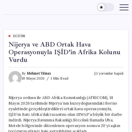
Skip
to
content
EĞITIM
Nijerya ve ABD Ortak Hava
Operasyonuyla IŞİD’in Afrika Kolunu
Vurdu
Nijerya
By
Mehmet Yılmaz
yorumlar kapalı
ve
18 Mayıs 2026
1 Min Read
ABD
Ortak
Hava
Nijerya ordusu ile ABD Afrika Komutanlığı (AFRICOM), 18
Operasyonuyla
Mayıs 2026 tarihinde Nijerya’nın kuzeydoğusundaki Borno
IŞİD’in
Afrika
eyaletinde gerçekleştirdikleri ortak hava operasyonuyla,
Kolunu
IŞİD’in Batı Afrika’daki uzantısı olan ISWAP’a büyük bir darbe
Vurdu
indirdi. Nijerya Savunma Bakanlığı Sözcüsü Samaila Uba,
için
Metele bölgesinde düzenlenen operasyon sonucu 20’yi aşkın
teröristin etkisiz hale getirildiğini açıkladı.