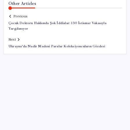
Other Articles
Previous
Çocuk Doktoru Hakkında Şok İddialar: 130 İstismar Vakasıyla
Yargılanıyor
Next
Ukrayna’da Nadir Madeni Paralar Koleksiyoncuların Gözdesi
SON YAZILAR
TL ile dış ticaret hacmi 900 milyar lirayı aştı