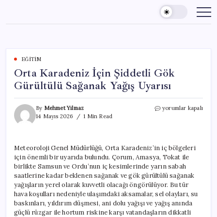
Skip
to
content
EĞITIM
Orta Karadeniz İçin Şiddetli Gök
Gürültülü Sağanak Yağış Uyarısı
Orta
By
Mehmet Yılmaz
yorumlar kapalı
Karadeniz
14 Mayıs 2026
1 Min Read
İçin
Şiddetli
Gök
Meteoroloji Genel Müdürlüğü, Orta Karadeniz’in iç bölgeleri
Gürültülü
için önemli bir uyarıda bulundu. Çorum, Amasya, Tokat ile
Sağanak
Yağış
birlikte Samsun ve Ordu’nun iç kesimlerinde yarın sabah
Uyarısı
saatlerine kadar beklenen sağanak ve gök gürültülü sağanak
için
yağışların yerel olarak kuvvetli olacağı öngörülüyor. Bu tür
hava koşulları nedeniyle ulaşımdaki aksamalar, sel olayları, su
baskınları, yıldırım düşmesi, ani dolu yağışı ve yağış anında
güçlü rüzgar ile hortum riskine karşı vatandaşların dikkatli