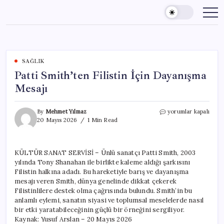
Skip
to
content
SAĞLIK
Patti Smith’ten Filistin İçin Dayanışma
Mesajı
Patti
By
Mehmet Yılmaz
yorumlar kapalı
Smith’ten
20 Mayıs 2026
1 Min Read
Filistin
İçin
Dayanışma
KÜLTÜR SANAT SERVİSİ – Ünlü sanatçı Patti Smith, 2003
Mesajı
yılında Tony Shanahan ile birlikte kaleme aldığı şarkısını
için
Filistin halkına adadı. Bu hareketiyle barış ve dayanışma
mesajı veren Smith, dünya genelinde dikkat çekerek
Filistinlilere destek olma çağrısında bulundu. Smith’in bu
anlamlı eylemi, sanatın siyasi ve toplumsal meselelerde nasıl
bir etki yaratabileceğinin güçlü bir örneğini sergiliyor.
Kaynak: Yusuf Arslan – 20 Mayıs 2026