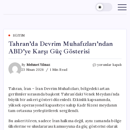
Skip
to
content
EĞITIM
Tahran’da Devrim Muhafızları’ndan
ABD’ye Karşı Güç Gösterisi
Tahran’da
By
Mehmet Yılmaz
yorumlar kapalı
Devrim
23 Nisan 2026
1 Min Read
Muhafızları’ndan
ABD’ye
Karşı
Tahran, İran – İran Devrim Muhafızları, bölgedeki artan
Güç
gerilimler sırasında başkent Tahran’daki Venek Meydanı’nda
Gösterisi
için
büyük bir askeri gösteri düzenledi. Etkinlik kapsamında,
yüksek operasyonel kapasiteye sahip Kadr füzesi meydanın
tam ortasına yerleştirilerek sergilendi.
Bu askeri tören, sadece İran halkına değil, aynı zamanda bölge
ülkelerine ve uluslararası kamuoyuna da güç gösterisi olarak