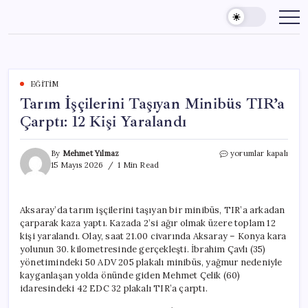
Skip
to
content
EĞITIM
Tarım İşçilerini Taşıyan Minibüs TIR’a
Çarptı: 12 Kişi Yaralandı
Tarım
By
Mehmet Yılmaz
yorumlar kapalı
İşçilerini
15 Mayıs 2026
1 Min Read
Taşıyan
Minibüs
TIR’a
Aksaray’da tarım işçilerini taşıyan bir minibüs, TIR’a arkadan
Çarptı:
çarparak kaza yaptı. Kazada 2’si ağır olmak üzere toplam 12
12
Kişi
kişi yaralandı. Olay, saat 21.00 civarında Aksaray – Konya kara
Yaralandı
yolunun 30. kilometresinde gerçekleşti. İbrahim Çavlı (35)
için
yönetimindeki 50 ADV 205 plakalı minibüs, yağmur nedeniyle
kayganlaşan yolda önünde giden Mehmet Çelik (60)
idaresindeki 42 EDC 32 plakalı TIR’a çarptı.