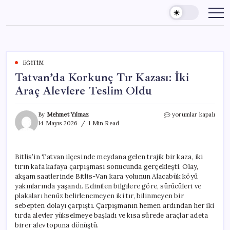
Skip
to
content
EĞITIM
Tatvan’da Korkunç Tır Kazası: İki
Araç Alevlere Teslim Oldu
Tatvan’da
By
Mehmet Yılmaz
yorumlar kapalı
Korkunç
14 Mayıs 2026
1 Min Read
Tır
Kazası:
İki
Bitlis’in Tatvan ilçesinde meydana gelen trajik bir kaza, iki
Araç
tırın kafa kafaya çarpışması sonucunda gerçekleşti. Olay,
Alevlere
Teslim
akşam saatlerinde Bitlis-Van kara yolunun Alacabük köyü
Oldu
yakınlarında yaşandı. Edinilen bilgilere göre, sürücüleri ve
için
plakaları henüz belirlenemeyen iki tır, bilinmeyen bir
sebepten dolayı çarpıştı. Çarpışmanın hemen ardından her iki
tırda alevler yükselmeye başladı ve kısa sürede araçlar adeta
birer alev topuna dönüştü.