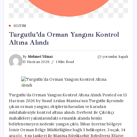
EĞITIM
Turgutlu’da Orman Yangını Kontrol
Altına Alındı
Turgutlu’da
By
Mehmet Yılmaz
yorumlar kapalı
Orman
13 Haziran 2026
1 Min Read
Yangını
Kontrol
Altına
Alındı
için
Turgutlu’da Orman Yangını Kontrol Altına Alındı Posted on 13
Haziran 2026 by Yusuf Arslan Manisa’nın Turgutlu ilçesinde
çıkan orman yangını, ekiplerin havadan ve karadan
müdahalesiyle kontrol altına alındı. Derbent ile Çıkrıkçı
mahalleleri yakınlarındaki ormanlık alanda henüz
belirlenemeyen nedenle yangın çıktı. İhbar üzerine bölgeye
İzmir Orman Bölge Müdürlüğüne bağlı 3 helikopter, 3 uçak, 14
arazöz, 4 su tankeri ile Manisa Büyükşehir Belediyesi İtfaiye