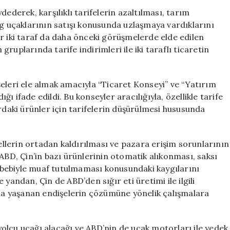
Vardı:
ederek, karşılıklı tarifelerin azaltılması, tarım
Uçak
ng uçaklarının satışı konusunda uzlaşmaya vardıklarını
Satışları
r iki taraf da daha önceki görüşmelerde elde edilen
ve
ruplarında tarife indirimleri ile iki taraflı ticaretin
Tarife
İndirimleri
Yolunda
eleri ele almak amacıyla “Ticaret Konseyi” ve “Yatırım
Adımlar
 ifade edildi. Bu konseyler aracılığıyla, özellikle tarife
Atıldı
için
rdaki ürünler için tarifelerin düşürülmesi hususunda
gellerin ortadan kaldırılması ve pazara erişim sorunlarının
 ABD, Çin’in bazı ürünlerinin otomatik alıkonması, saksı
 sebebiyle muaf tutulmaması konusundaki kaygılarını
yandan, Çin de ABD’den sığır eti üretimi ile ilgili
nda yaşanan endişelerin çözümüne yönelik çalışmalara
olcu uçağı alacağı ve ABD’nin de uçak motorları ile yedek