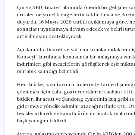
Çin ve ABD, ticaret alanında önemli bir gelişme kayd
ürünlerine yönelik engellerin kaldırılması ve Boei
duyurdu. 16 Mayıs 2026 tarihli açıklamaya göre, he
sonuçları uygulamaya devam edecek ve belirli ürün g
artırılmasını destekleyecek.
Açıklamada, ticaret ve yatırım konularındaki endiş
Konseyi” kurulması konusunda bir anlaşmaya varıldığı
indirimleri gibi meselelerin görüşülerek eşit mikta
mutabık kalındığı belirtildi.
Her iki ülke, bazı tarım ürünlerinde tarife dışı en
çözülmesi için çaba göstereceklerini taahhüt etti.
bitkileri ihracatı ve Şandong eyaletinin kuş gribi
gidermeye yönelik adımlar atacağını ifade etti. Öte 
tesislerin kaydı ve kanatlı ürün ihracatı konuları
başlayacağını bildirdi.
Ayrıca, anlaşma çerçevesinde Çin’in ABD’den 200 y