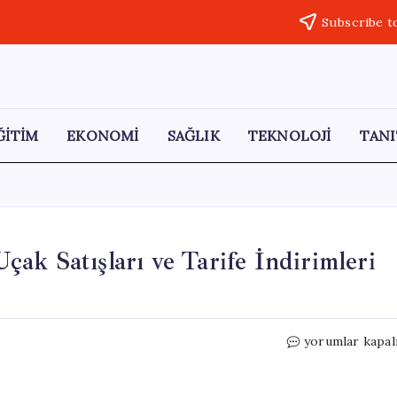
Subscribe t
ĞİTİM
EKONOMİ
SAĞLIK
TEKNOLOJİ
TANI
ak Satışları ve Tarife İndirimleri
ABD
yorumlar kapal
ve
Çin
Anlaşmaya