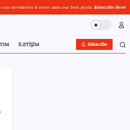
o our newsletter & never miss our best posts.
Subscribe Now!
TIM
İLETİŞİM
Subscribe
SON YAZILAR
ı
Google Pixel 11 Pro Fold için Geri Sayım
Başladı