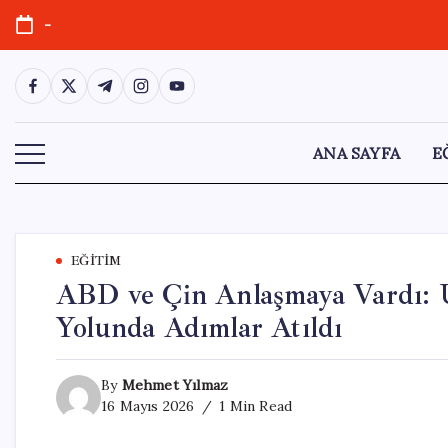
Skip
-
to
content
https://www.facebook.com/
https://twitter.com/
https://t.me/
https://www.instagram.com/
https://youtube.com/
ANA SAYFA
E
EĞITIM
ABD ve Çin Anlaşmaya Vardı: Uç
Yolunda Adımlar Atıldı
By
Mehmet Yılmaz
16 Mayıs 2026
1 Min Read