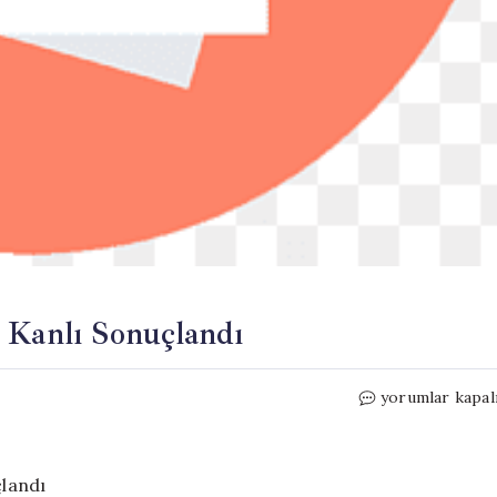
 Kanlı Sonuçlandı
Aksaray’daki
yorumlar kapal
Borç
Anlaşmazlığı
Kanlı
Sonuçlandı