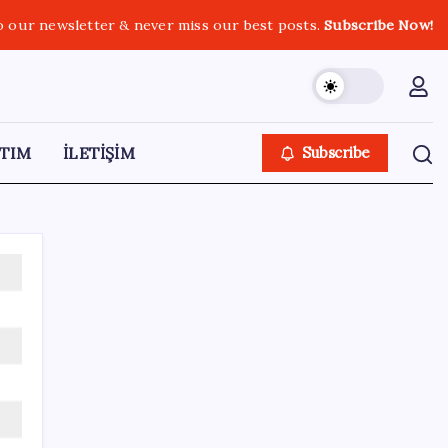
o our newsletter & never miss our best posts.
Subscribe Now!
TIM
İLETİŞİM
Subscribe
SON YAZILAR
Resmi Gazete’de bugün (08.08.2026)