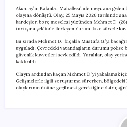
Aksaray’ın Kalanlar Mahallesi’nde meydana gelen b
olayına dönüştü. Olay, 25 Mayıs 2026 tarihinde saa
kardeşler, borç meselesi yüzünden Mehmet D. (28) v
tartışma şeklinde ilerleyen durum, kısa sürede ka
Bu sırada Mehmet D., bıçakla Mustafa G.’yi bacağın
uyguladı. Çevredeki vatandaşların durumu polise bi
güvenlik kuvvetleri sevk edildi. Yaralılar, olay ye
kaldırıldı.
Olayın ardından kaçan Mehmet D.’yi yakalamak için p
Gelişmelerle ilgili soruşturma sürerken, bölgedeki
olaylarının önüne geçilmesi gerektiğine dair çağrıl