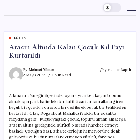
Skip
to
content
EĞITIM
Aracın Altında Kalan Çocuk Kıl Payı
Kurtarıldı
Aracın
By
Mehmet Yılmaz
yorumlar kapalı
Altında
2 Mayıs 2026
1 Min Read
Kalan
Çocuk
Kıl
Adana’nın Yüreğir ilçesinde, oyun oynarken kaçan topunu
Payı
almak için park halindeki bir hafif ticari aracın altına giren
Kurtarıldı
için
küçük bir çocuk, son anda fark edilerek büyük bir tehlikeden
kurtarıldı. Olay, Doğankent Mahallesi’ndeki bir sokakta
meydana geldi. Küçük yaştaki çocuk, topunu almak amacıyla
aracın altına girdiğinde, sürücü o sırada hareket etmeye
başladı. Çocuğun başı, arka tekerleğin hemen önüne denk
geliyordu ve bu durumu fark etmeyen sürücü, farkında