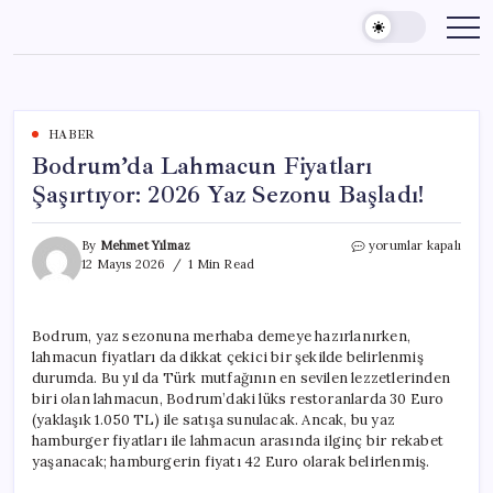
Skip
to
content
HABER
Bodrum’da Lahmacun Fiyatları
Şaşırtıyor: 2026 Yaz Sezonu Başladı!
Bodrum’da
By
Mehmet Yılmaz
yorumlar kapalı
Lahmacun
12 Mayıs 2026
1 Min Read
Fiyatları
Şaşırtıyor:
2026
Bodrum, yaz sezonuna merhaba demeye hazırlanırken,
Yaz
lahmacun fiyatları da dikkat çekici bir şekilde belirlenmiş
Sezonu
Başladı!
durumda. Bu yıl da Türk mutfağının en sevilen lezzetlerinden
için
biri olan lahmacun, Bodrum’daki lüks restoranlarda 30 Euro
(yaklaşık 1.050 TL) ile satışa sunulacak. Ancak, bu yaz
hamburger fiyatları ile lahmacun arasında ilginç bir rekabet
yaşanacak; hamburgerin fiyatı 42 Euro olarak belirlenmiş.