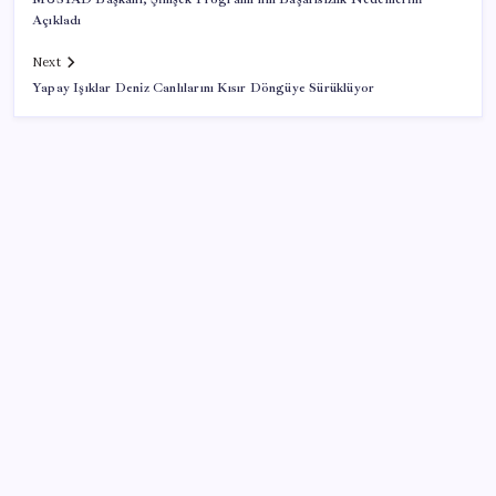
Açıkladı
Next
Yapay Işıklar Deniz Canlılarını Kısır Döngüye Sürüklüyor
SON YAZILAR
ABD, İran bağlantılı kripto para borsasına yaptırım
uyguladı
Beklenen veri geldi: Altın uçuşa geçti
Huawei Mate 80 için 16GB RAM ve 1TB Model