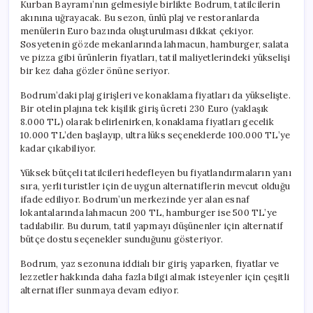
Kurban Bayramı’nın gelmesiyle birlikte Bodrum, tatilcilerin
akınına uğrayacak. Bu sezon, ünlü plaj ve restoranlarda
menülerin Euro bazında oluşturulması dikkat çekiyor.
Sosyetenin gözde mekanlarında lahmacun, hamburger, salata
ve pizza gibi ürünlerin fiyatları, tatil maliyetlerindeki yükselişi
bir kez daha gözler önüne seriyor.
Bodrum’daki plaj girişleri ve konaklama fiyatları da yükselişte.
Bir otelin plajına tek kişilik giriş ücreti 230 Euro (yaklaşık
8.000 TL) olarak belirlenirken, konaklama fiyatları gecelik
10.000 TL’den başlayıp, ultra lüks seçeneklerde 100.000 TL’ye
kadar çıkabiliyor.
Yüksek bütçeli tatilcileri hedefleyen bu fiyatlandırmaların yanı
sıra, yerli turistler için de uygun alternatiflerin mevcut olduğu
ifade ediliyor. Bodrum’un merkezinde yer alan esnaf
lokantalarında lahmacun 200 TL, hamburger ise 500 TL’ye
tadılabilir. Bu durum, tatil yapmayı düşünenler için alternatif
bütçe dostu seçenekler sunduğunu gösteriyor.
Bodrum, yaz sezonuna iddialı bir giriş yaparken, fiyatlar ve
lezzetler hakkında daha fazla bilgi almak isteyenler için çeşitli
alternatifler sunmaya devam ediyor.