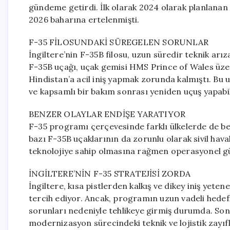
gündeme getirdi. İlk olarak 2024 olarak planlanan
2026 baharına ertelenmişti.
F-35 FİLOSUNDAKİ SÜREGELEN SORUNLAR
İngiltere’nin F-35B filosu, uzun süredir teknik arız
F-35B uçağı, uçak gemisi HMS Prince of Wales üzer
Hindistan’a acil iniş yapmak zorunda kalmıştı. Bu u
ve kapsamlı bir bakım sonrası yeniden uçuş yapabil
BENZER OLAYLAR ENDİŞE YARATIYOR
F-35 programı çerçevesinde farklı ülkelerde de ben
bazı F-35B uçaklarının da zorunlu olarak sivil haval
teknolojiye sahip olmasına rağmen operasyonel güv
İNGİLTERE’NİN F-35 STRATEJİSİ ZORDA
İngiltere, kısa pistlerden kalkış ve dikey iniş yeten
tercih ediyor. Ancak, programın uzun vadeli hedefi
sorunları nedeniyle tehlikeye girmiş durumda. Son 
modernizasyon sürecindeki teknik ve lojistik zayıfl