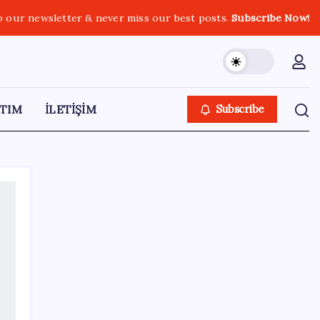
o our newsletter & never miss our best posts.
Subscribe Now!
TIM
İLETİŞİM
Subscribe
SON YAZILAR
Kongo’dan piyasaları sallayacak karar: Bakır
ve kobalt ihracatı durduruldu