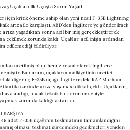
Derinleşiyor:
İngiltere’nin
Yeni
eri için kritik öneme sahip olan yeni nesil F-35B Lightning
Savaş
eknik arıza ile karşılaştı. ABD’den İngiltere’ye gönderilmek
Uçakları
 arıza yaşadıktan sonra acil bir iniş gerçekleştirerek
İlk
Uçuşta
na çekilmek zorunda kaldı. Uçaklar, acil inişin ardından
Sorun
im edilemediği bildiriliyor.
Yaşadı
için
ndan üretilmiş olup, henüz resmi olarak İngiltere
lmemiştir. Bu durum, uçakların mülkiyetinin üretici
ndaki diğer üç F-35B uçağı, İngiltere’deki RAF Marham
 Atlantik üzerinde arıza yaşaması dikkat çekti. Uçakların,
 havalandığı, ancak teknik bir sorun nedeniyle
 yapmak zorunda kaldığı aktarıldı.
I KARŞIYA
 48 adet F-35B uçağının teslimatının tamamlandığını
şmamış olması, teslimat sürecindeki gecikmeleri yeniden