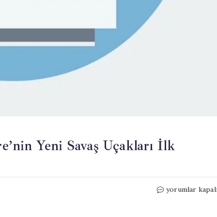
re’nin Yeni Savaş Uçakları İlk
F-
yorumlar kapal
35
Krizi