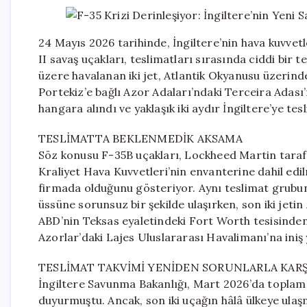
24 Mayıs 2026 tarihinde, İngiltere’nin hava kuvvetl
II savaş uçakları, teslimatları sırasında ciddi bir t
üzere havalanan iki jet, Atlantik Okyanusu üzerinde
Portekiz’e bağlı Azor Adaları’ndaki Terceira Adası’
hangara alındı ve yaklaşık iki aydır İngiltere’ye tesl
TESLİMATTA BEKLENMEDİK AKSAMA
Söz konusu F-35B uçakları, Lockheed Martin tarafı
Kraliyet Hava Kuvvetleri’nin envanterine dahil edi
firmada olduğunu gösteriyor. Aynı teslimat grubu
üssüne sorunsuz bir şekilde ulaşırken, son iki jetin
ABD’nin Teksas eyaletindeki Fort Worth tesisinden
Azorlar’daki Lajes Uluslararası Havalimanı’na iniş
TESLİMAT TAKVİMİ YENİDEN SORUNLARLA KARŞ
İngiltere Savunma Bakanlığı, Mart 2026’da toplam
duyurmuştu. Ancak, son iki uçağın hâlâ ülkeye ula