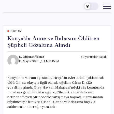
Skip
to
content
EĞITIM
Konya’da Anne ve Babasını Öldüren
Şüpheli Gözaltına Alındı
Konya’da
By
Mehmet Yılmaz
yorumlar kapalı
Anne
16 Mayıs 2026
1 Min Read
ve
Babasını
Öldüren
Konya’nın Meram ilçesinde, bir çiftin evlerinde bıçaklanarak
Şüpheli
öldürülmesi olayıyla ilgili olarak, oğulları Cihan D. (22)
Gözaltına
Alındı
gözaltına alındı. Olay, Havzan Mahallesi’ndeki aile konutunda
için
meydana geldi. İddialara göre, Cihan D. ailesiyle henüz
belirlenemeyen bir nedenle tartışmaya başladı. Tartışmanın
büyümesiyle birlikte, Cihan D. anne ve babasına bıçakla
saldırarak onları ağır yaraladı.