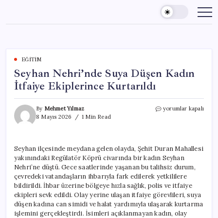
Skip
to
content
EĞITIM
Seyhan Nehri’nde Suya Düşen Kadın
İtfaiye Ekiplerince Kurtarıldı
Seyhan
By
Mehmet Yılmaz
yorumlar kapalı
Nehri’nde
8 Mayıs 2026
1 Min Read
Suya
Düşen
Kadın
Seyhan ilçesinde meydana gelen olayda, Şehit Duran Mahallesi
İtfaiye
yakınındaki Regülatör Köprü civarında bir kadın Seyhan
Ekiplerince
Kurtarıldı
Nehri’ne düştü. Gece saatlerinde yaşanan bu talihsiz durum,
için
çevredeki vatandaşların ihbarıyla fark edilerek yetkililere
bildirildi. İhbar üzerine bölgeye hızla sağlık, polis ve itfaiye
ekipleri sevk edildi. Olay yerine ulaşan itfaiye görevlileri, suya
düşen kadına can simidi ve halat yardımıyla ulaşarak kurtarma
işlemini gerçekleştirdi. İsimleri açıklanmayan kadın, olay