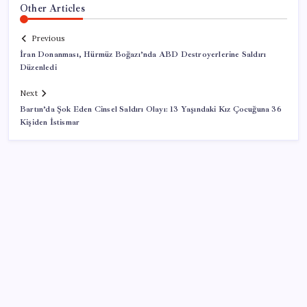
Other Articles
Previous
İran Donanması, Hürmüz Boğazı’nda ABD Destroyerlerine Saldırı
Düzenledi
Next
Bartın’da Şok Eden Cinsel Saldırı Olayı: 13 Yaşındaki Kız Çocuğuna 36
Kişiden İstismar
SON YAZILAR
TL ile dış ticaret hacmi 900 milyar lirayı aştı